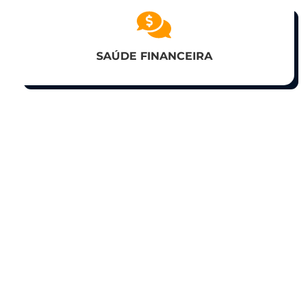
SAÚDE FINANCEIRA
A proposta é ajudá-lo a identificar seus limites,
desbloquear os recursos necessários para lidar
com eles, despertar o líder que você é e buscar
seu equilíbrio emocional, trazendo uma vida de
harmonia e abundância, você despertará a
consciência de seus recursos e aprenderá a usá-
los.