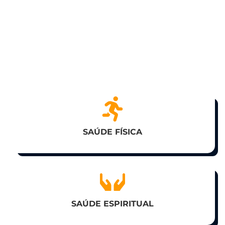
O treinamento está desenhado de forma a
equilibrar também as seis saúdes que
consideramos fundamentais para uma vida
saudável e abundante, sendo elas:
SAÚDE FÍSICA
SAÚDE ESPIRITUAL