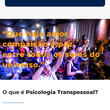
“Que haja amor,
compaixão e paz
entre todos os seres do
universo.”
O que é
Psicologia Transpessoal?